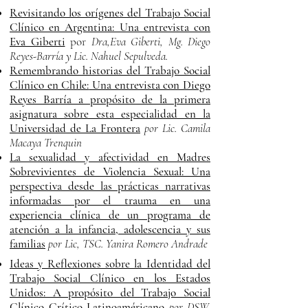
Revisitando los orígenes del Trabajo Social
Clínico en Argentina: Una entrevista con
Eva Giberti
por
Dra,Eva Giberti, Mg. Diego
Reyes-Barría y Lic. Nahuel Sepulveda.
Remembrando
historias del Trabajo Social
Clínico en Chile:
Una entrevista con Diego
Reyes Barría a propósito de la primera
asignatura sobre esta especialidad en la
Universidad de La Frontera
por Lic. Camila
Macaya Trenquin
La sexualidad y afectividad en Madres
Sobrevivientes de Violencia Sexual: Una
perspectiva desde las prácticas narrativas
informadas por el trauma en una
experiencia clínica de un programa de
atención a la infancia, adolescencia y sus
familias
por Lic, TSC. Yanira Romero Andrade
Ideas y Reflexiones sobre la Identidad del
Trabajo Social Clínico en los Estados
Unidos: A propósito del Trabajo Social
Clínico Crítico Latinoaméricano
por DSW,