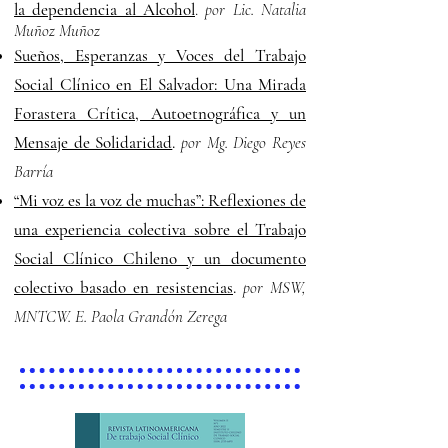
la dependencia al Alcohol
.
por Lic. Natalia
Muñoz Muñoz
Sueños, Esperanzas y Voces del Trabajo
Social Clínico en El Salvador: Una Mirada
Forastera Crítica, Autoetnográfica y un
Mensaje de Solidaridad
.
por Mg. Diego Reyes
Barría
“Mi voz es la voz de muchas”: Reflexiones de
una experiencia colectiva sobre el Trabajo
Social Clínico Chileno y un documento
colectivo basado en resistencias
.
por MSW,
MNTCW. E. Paola Grandón Zerega