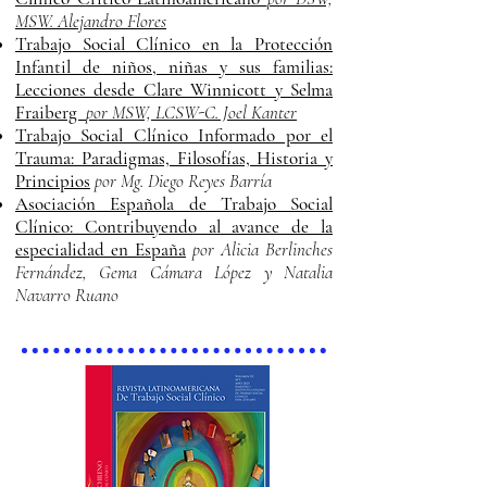
MSW. Alejandro Flores
Trabajo Social Clínico en la Protección
Infantil de niños, niñas y sus familias:
Lecciones desde Clare Winnicott y Selma
Fraiberg
por MSW, LCSW-C. Joel Kanter
Trabajo Social Clínico Informado por el
Trauma: Paradigmas, Filosofías, Historia y
Principios
por Mg. Diego Reyes Barría
Asociación Española de Trabajo Social
Clínico: Contribuyendo al avance de la
especialidad en España
por
Alicia Berlinches
Fernández, Gema Cámara López y Natalia
Navarro Ruano