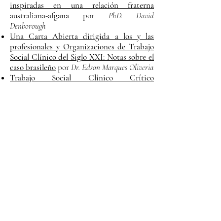
inspiradas en una relación fraterna
australiana-afgana
por
PhD. David
Denborough
Una Carta Abierta dirigida a los y las
profesionales y Organizaciones de Trabajo
Social Clínico del Siglo XXI: Notas sobre el
caso brasileño
por
Dr. Edson Marques Oliveria
Trabajo Social Clínico Crítico
Latinoamericano: Identidades, Reflexiones
y Devenir
por Mg. Diego Reyes Barría y
MSW. Paola Grandón Zerega
2021
Volume 1, N ° 1 - To download the
complete issue go to current issue at
the top of this page.