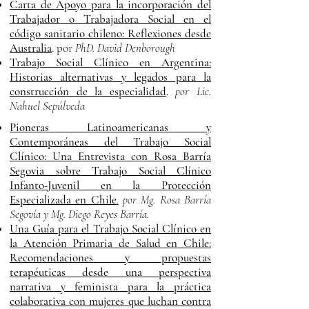
Carta de Apoyo para la incorporación del
Trabajador o Trabajadora Social en el
código sanitario chileno: Reflexiones desde
Australia
. por
PhD. David Denborough
Trabajo Social Clínico en Argentina:
Historias alternativas y legados para la
construcción de la especialidad
.
por Lic.
Nahuel Sepúlveda
Pioneras Latinoamericanas y
Contemporáneas del Trabajo Social
Clínico: Una Entrevista con Rosa Barría
Segovia sobre Trabajo Social Clínico
Infanto-Juvenil en la Protección
Especializada en Chile
.
por Mg. Rosa Barría
Segovía y Mg. Diego Reyes Barría.
Una Guía para el Trabajo Social Clínico en
la Atención Primaria de Salud en Chile:
Recomendaciones y propuestas
terapéuticas desde una perspectiva
narrativa y feminista para la práctica
colaborativa con mujeres que luchan contra