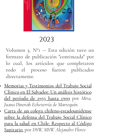
2023
Volumen 3, N°1 -- Esta edición tuvo un
formato de publicación "continuada" por
lo cual, los artículos que completaron
todo el proceso fueron publicados
directamente.
Memorias y Testimonios del Trabajo Social
Clínico en El Salvador: Un análisis histórico
del período de 1953 hasta 1999
por
Mtra,
Juana Dinorah Echeverría de Marroquín.
Carta de un colega chileno-estadounidense
sobre la defensa del Trabajo Social Clínico
para la salud en Chile: Respecto al Código
Sanitario.
por
DSW, MSW. Alejandro Flores