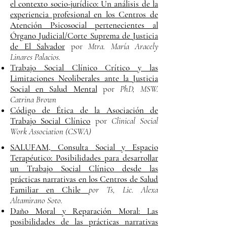
el contexto socio-jurídico: Un análisis de la
experiencia profesional en los Centros de
Atención Psicosocial pertenecientes al
Órgano Judicial/Corte Suprema de Justicia
de El Salvador
por
Mtra. María Aracely
Linares Palacios.
Trabajo Social Clínico Crítico y las
Limitaciones Neoliberales ante la Justicia
Social en Salud Mental
por
PhD, MSW.
Catrina Brown
Código de Ética de la Asociación de
Trabajo Social Clínico
por
Clinical Social
Work Association (CSWA)
SALUFAM, Consulta Social y Espacio
Terapéutico: Posibilidades para desarrollar
un Trabajo Social Clínico desde las
prácticas narrativas en los Centros de Salud
Familiar en Chile
por Ts, Lic. Alexa
Altamirano Soto.
Daño Moral y Reparación Moral: Las
posibilidades de las prácticas narrativas